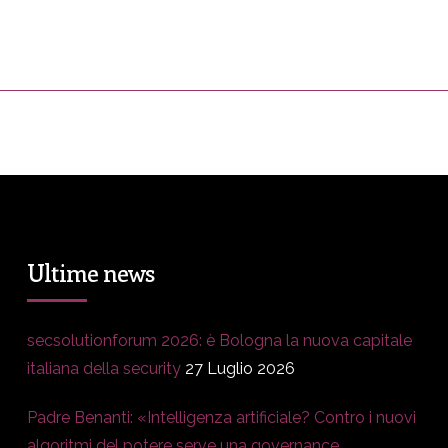
ress&Media
DM Story
Blog
Prop
Ultime news
secsolutionforum 2026: è Bologna la nuova capitale
italiana della security
27 Luglio 2026
Padre Benanti: «Intelligenza artificiale? Contro i nuovi
algoritmi del potere serve una governance