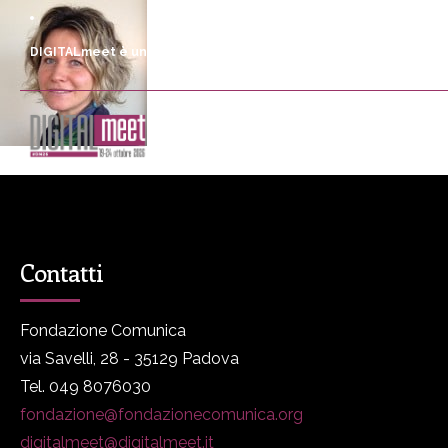
DIGITALmeet è un progetto promosso da Fondazione Comunica
DM
Programma
P
Contatti
Fondazione Comunica
via Savelli, 28 - 35129 Padova
Tel. 049 8076030
fondazione@fondazionecomunica.org
digitalmeet@digitalmeet.it