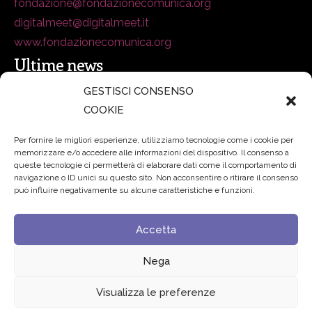
fondazione@fondazionecomunica.org
digitalmeet@digitalmeet.it
www.fondazionecomunica.org
Ultime news
GESTISCI CONSENSO
COOKIE
secsolutionforum 2026: è Bologna la nuova capitale
italiana della security
27 Luglio 2026
Per fornire le migliori esperienze, utilizziamo tecnologie come i cookie per
memorizzare e/o accedere alle informazioni del dispositivo. Il consenso a
Padre Benanti: «Intelligenza artificiale? Contro i nuovi
queste tecnologie ci permetterà di elaborare dati come il comportamento di
navigazione o ID unici su questo sito. Non acconsentire o ritirare il consenso
algoritmi del potere serve una governance condivisa»
può influire negativamente su alcune caratteristiche e funzioni.
21 Luglio 2026
Accetta
Edvance – Digital Education Hub Higher Education
15
Giugno 2026
Nega
Visualizza le preferenze
© 2024 Fondazione Comunica – All rights reserved