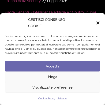
italiana della security
27 Luglio 2026
Padre Benanti: «Intelligenza artificiale? Contro i nuovi
algoritmi del potere serve una governance condivisa»
GESTISCI CONSENSO
21 Luglio 2026
COOKIE
Per fornire le migliori esperienze, utilizziamo tecnologie come i cookie per
Edvance – Digital Education Hub Higher Education
15
memorizzare e/o accedere alle informazioni del dispositivo. Il consenso a
Giugno 2026
queste tecnologie ci permetterà di elaborare dati come il comportamento di
navigazione o ID unici su questo sito. Non acconsentire o ritirare il consenso
può influire negativamente su alcune caratteristiche e funzioni.
© 2024 Fondazione Comunica – All rights reserved
Accetta
Privacy
Nega
Visualizza le preferenze
Cookie Policy
Privacy