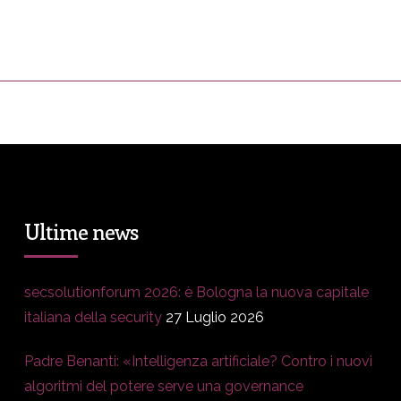
ress&Media
DM Story
Blog
Prop
Ultime news
secsolutionforum 2026: è Bologna la nuova capitale
italiana della security
27 Luglio 2026
Padre Benanti: «Intelligenza artificiale? Contro i nuovi
algoritmi del potere serve una governance