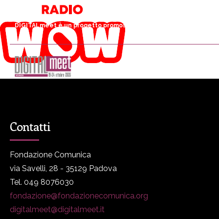
DIGITALmeet è un progetto promosso da Fondazione Comunica
DM
Programma
P
Contatti
Fondazione Comunica
via Savelli, 28 - 35129 Padova
Tel. 049 8076030
fondazione@fondazionecomunica.org
digitalmeet@digitalmeet.it