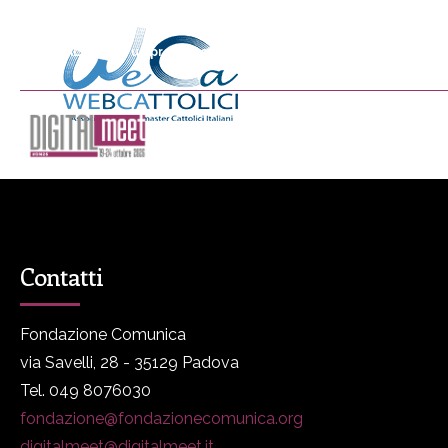
DIGITALmeet è un progetto promosso da Fondazione Comunica
DM
Programma
P
Contatti
Fondazione Comunica
via Savelli, 28 - 35129 Padova
Tel. 049 8076030
fondazione@fondazionecomunica.org
digitalmeet@digitalmeet.it