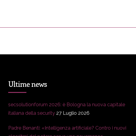
ress&Media
DM Story
Blog
Prop
Ultime news
secsolutionforum 2026: è Bologna la nuova capitale
italiana della security
27 Luglio 2026
Padre Benanti: «Intelligenza artificiale? Contro i nuovi