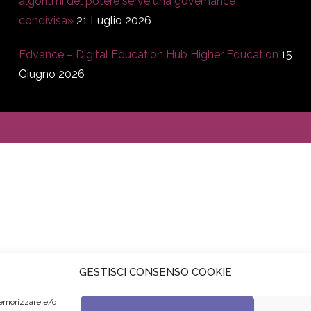
algoritmi del potere serve una governance
condivisa»
21 Luglio 2026
Edvance – Digital Education Hub Higher Education
15
Giugno 2026
GESTISCI CONSENSO COOKIE
memorizzare e/o