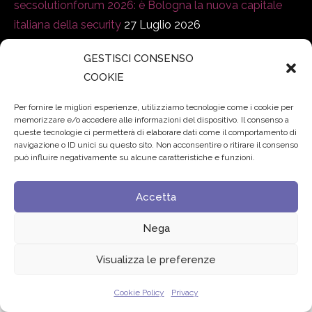
secsolutionforum 2026: è Bologna la nuova capitale
italiana della security
27 Luglio 2026
Padre Benanti: «Intelligenza artificiale? Contro i nuovi
GESTISCI CONSENSO
COOKIE
algoritmi del potere serve una governance condivisa»
21 Luglio 2026
Per fornire le migliori esperienze, utilizziamo tecnologie come i cookie per
memorizzare e/o accedere alle informazioni del dispositivo. Il consenso a
Edvance – Digital Education Hub Higher Education
15
queste tecnologie ci permetterà di elaborare dati come il comportamento di
navigazione o ID unici su questo sito. Non acconsentire o ritirare il consenso
Giugno 2026
può influire negativamente su alcune caratteristiche e funzioni.
Accetta
© 2024 Fondazione Comunica – All rights reserved
Privacy
Nega
Visualizza le preferenze
Cookie Policy
Privacy