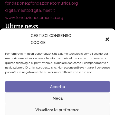
fondazione@fondazionecomunica.org
digitalmeet@digitalmeet.it
www.fondazionecomunica.org
Ultime news
GESTISCI CONSENSO
COOKIE
secsolutionforum 2026: è Bologna la nuova capitale
italiana della security
27 Luglio 2026
Per fornire le migliori esperienze, utilizziamo tecnologie come i cookie per
memorizzare e/o accedere alle informazioni del dispositivo. Il consenso a
Padre Benanti: «Intelligenza artificiale? Contro i nuovi
queste tecnologie ci permetterà di elaborare dati come il comportamento di
navigazione o ID unici su questo sito. Non acconsentire o ritirare il consenso
algoritmi del potere serve una governance condivisa»
può influire negativamente su alcune caratteristiche e funzioni.
21 Luglio 2026
Accetta
Edvance – Digital Education Hub Higher Education
15
Giugno 2026
Nega
Visualizza le preferenze