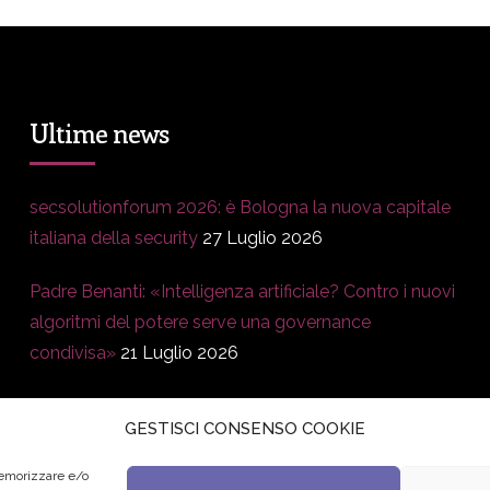
Ultime news
secsolutionforum 2026: è Bologna la nuova capitale
italiana della security
27 Luglio 2026
Padre Benanti: «Intelligenza artificiale? Contro i nuovi
algoritmi del potere serve una governance
condivisa»
21 Luglio 2026
Edvance – Digital Education Hub Higher Education
15
GESTISCI CONSENSO COOKIE
Giugno 2026
memorizzare e/o