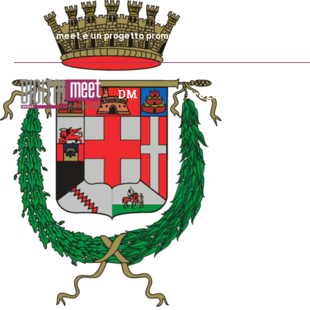
DIGITALmeet è un progetto promosso da Fondazione Comunica
DM
Programma
P