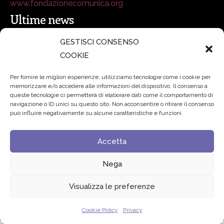
www.fondazionecomunica.org
Ultime news
GESTISCI CONSENSO
secsolutionforum 2026: è Bologna la nuova capitale
COOKIE
italiana della security
27 Luglio 2026
Per fornire le migliori esperienze, utilizziamo tecnologie come i cookie per
memorizzare e/o accedere alle informazioni del dispositivo. Il consenso a
Padre Benanti: «Intelligenza artificiale? Contro i nuovi
queste tecnologie ci permetterà di elaborare dati come il comportamento di
navigazione o ID unici su questo sito. Non acconsentire o ritirare il consenso
algoritmi del potere serve una governance condivisa»
può influire negativamente su alcune caratteristiche e funzioni.
21 Luglio 2026
Accetta
Edvance – Digital Education Hub Higher Education
15
Giugno 2026
Nega
Visualizza le preferenze
© 2024 Fondazione Comunica – All rights reserved
Privacy
Cookie Policy
Privacy