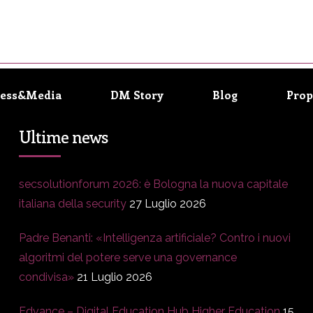
ress&Media
DM Story
Blog
Prop
Ultime news
secsolutionforum 2026: è Bologna la nuova capitale
italiana della security
27 Luglio 2026
Padre Benanti: «Intelligenza artificiale? Contro i nuovi
algoritmi del potere serve una governance
condivisa»
21 Luglio 2026
Edvance – Digital Education Hub Higher Education
15