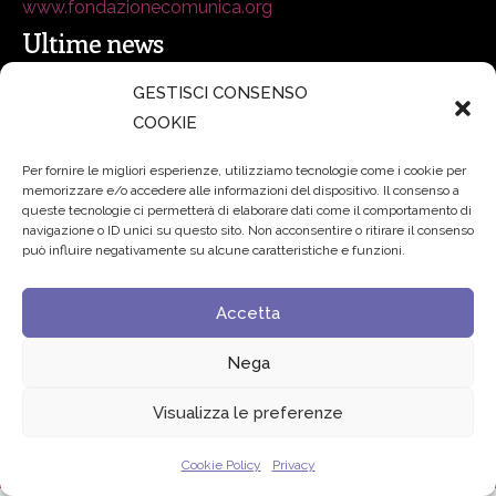
www.fondazionecomunica.org
Ultime news
GESTISCI CONSENSO
secsolutionforum 2026: è Bologna la nuova capitale
COOKIE
italiana della security
27 Luglio 2026
Per fornire le migliori esperienze, utilizziamo tecnologie come i cookie per
memorizzare e/o accedere alle informazioni del dispositivo. Il consenso a
Padre Benanti: «Intelligenza artificiale? Contro i nuovi
queste tecnologie ci permetterà di elaborare dati come il comportamento di
navigazione o ID unici su questo sito. Non acconsentire o ritirare il consenso
algoritmi del potere serve una governance condivisa»
può influire negativamente su alcune caratteristiche e funzioni.
21 Luglio 2026
Accetta
Edvance – Digital Education Hub Higher Education
15
Giugno 2026
Nega
Visualizza le preferenze
© 2024 Fondazione Comunica – All rights reserved
Privacy
Cookie Policy
Privacy