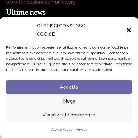
www.fondazionecomunica.org
Ultime news
GESTISCI CONSENSO
secsolutionforum 2026: è Bologna la nuova capitale
COOKIE
italiana della security
27 Luglio 2026
Per fornire le migliori esperienze, utilizziamo tecnologie come i cookie per
memorizzare e/o accedere alle informazioni del dispositivo. Il consenso a
Padre Benanti: «Intelligenza artificiale? Contro i nuovi
queste tecnologie ci permetterà di elaborare dati come il comportamento di
navigazione o ID unici su questo sito. Non acconsentire o ritirare il consenso
algoritmi del potere serve una governance condivisa»
può influire negativamente su alcune caratteristiche e funzioni.
21 Luglio 2026
Accetta
Edvance – Digital Education Hub Higher Education
15
Giugno 2026
Nega
Visualizza le preferenze
© 2024 Fondazione Comunica – All rights reserved
Privacy
Cookie Policy
Privacy