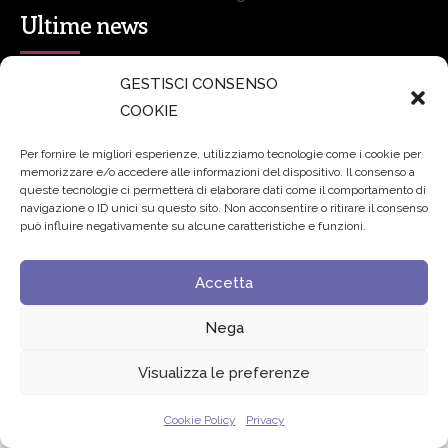
Ultime news
GESTISCI CONSENSO
secsolutionforum 2026: è Bologna la nuova capitale
COOKIE
italiana della security
27 Luglio 2026
Per fornire le migliori esperienze, utilizziamo tecnologie come i cookie per
Padre Benanti: «Intelligenza artificiale? Contro i nuovi
memorizzare e/o accedere alle informazioni del dispositivo. Il consenso a
queste tecnologie ci permetterà di elaborare dati come il comportamento di
algoritmi del potere serve una governance condivisa»
navigazione o ID unici su questo sito. Non acconsentire o ritirare il consenso
21 Luglio 2026
può influire negativamente su alcune caratteristiche e funzioni.
Edvance – Digital Education Hub Higher Education
15
Accetta
Giugno 2026
Nega
Visualizza le preferenze
© 2024 Fondazione Comunica – All rights reserved
Privacy
Cookie Policy
Privacy