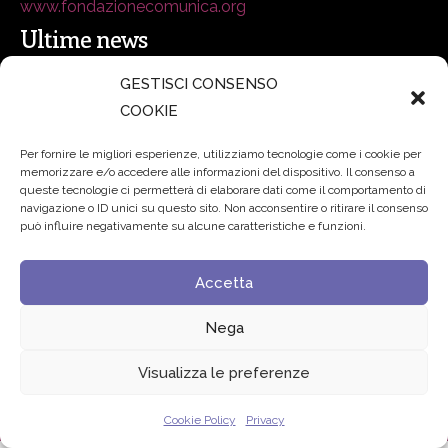
www.fondazionecomunica.org
Ultime news
GESTISCI CONSENSO
secsolutionforum 2026: è Bologna la nuova capitale
COOKIE
italiana della security
27 Luglio 2026
Per fornire le migliori esperienze, utilizziamo tecnologie come i cookie per
memorizzare e/o accedere alle informazioni del dispositivo. Il consenso a
Padre Benanti: «Intelligenza artificiale? Contro i nuovi
queste tecnologie ci permetterà di elaborare dati come il comportamento di
navigazione o ID unici su questo sito. Non acconsentire o ritirare il consenso
algoritmi del potere serve una governance condivisa»
può influire negativamente su alcune caratteristiche e funzioni.
21 Luglio 2026
Accetta
Edvance – Digital Education Hub Higher Education
15
Giugno 2026
Nega
Visualizza le preferenze
© 2024 Fondazione Comunica – All rights reserved
Privacy
Cookie Policy
Privacy