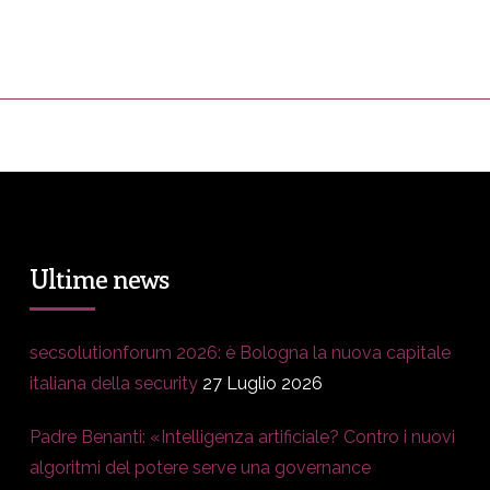
ress&Media
DM Story
Blog
Prop
Ultime news
secsolutionforum 2026: è Bologna la nuova capitale
italiana della security
27 Luglio 2026
Padre Benanti: «Intelligenza artificiale? Contro i nuovi
algoritmi del potere serve una governance