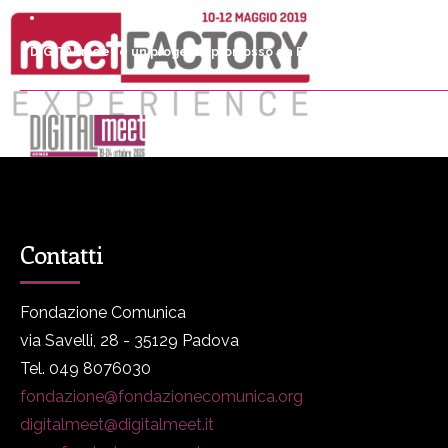
DIGITALmeet è un progetto promosso da Fondazione Comunica
DM
Programma
P
Contatti
Fondazione Comunica
via Savelli, 28 - 35129 Padova
Tel. 049 8076030
fondazione@fondazionecomunica.org
digitalmeet@digitalmeet.it