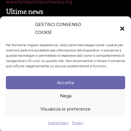
www.fondazionecomunica.org
Ultime news
GESTISCI CONSENSO
secsolutionforum 2026: è Bologna la nuova capitale
COOKIE
italiana della security
27 Luglio 2026
Per fornire le migliori esperienze, utilizziamo tecnologie come i cookie per
memorizzare e/o accedere alle informazioni del dispositivo. Il consenso a
Padre Benanti: «Intelligenza artificiale? Contro i nuovi
queste tecnologie ci permetterà di elaborare dati come il comportamento di
navigazione o ID unici su questo sito. Non acconsentire o ritirare il consenso
algoritmi del potere serve una governance condivisa»
può influire negativamente su alcune caratteristiche e funzioni.
21 Luglio 2026
Accetta
Edvance – Digital Education Hub Higher Education
15
Giugno 2026
Nega
Visualizza le preferenze
© 2024 Fondazione Comunica – All rights reserved
Privacy
Cookie Policy
Privacy