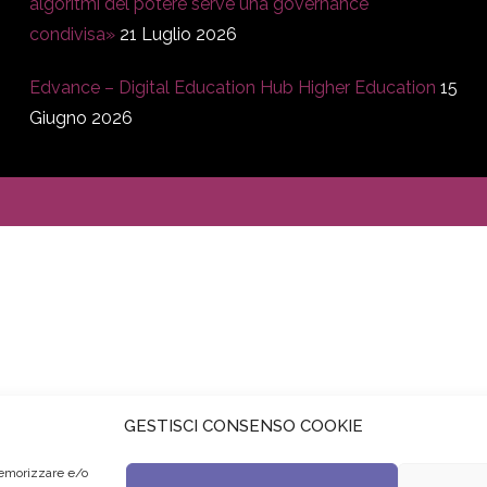
algoritmi del potere serve una governance
condivisa»
21 Luglio 2026
Edvance – Digital Education Hub Higher Education
15
Giugno 2026
GESTISCI CONSENSO COOKIE
memorizzare e/o