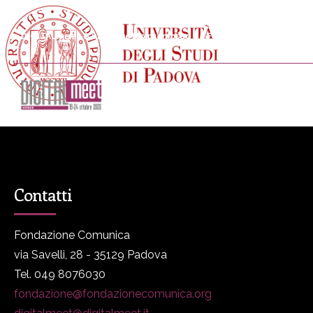
DIGITALmeet è un progetto promosso da Fondazione Comunica
DM
Programma
P
Contatti
Fondazione Comunica
via Savelli, 28 - 35129 Padova
Tel. 049 8076030
fondazione@fondazionecomunica.org