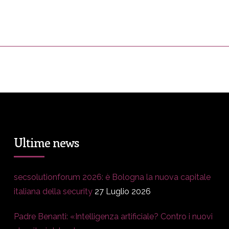
ress&Media
DM Story
Blog
Prop
Ultime news
secsolutionforum 2026: è Bologna la nuova capitale
italiana della security
27 Luglio 2026
Padre Benanti: «Intelligenza artificiale? Contro i nuovi