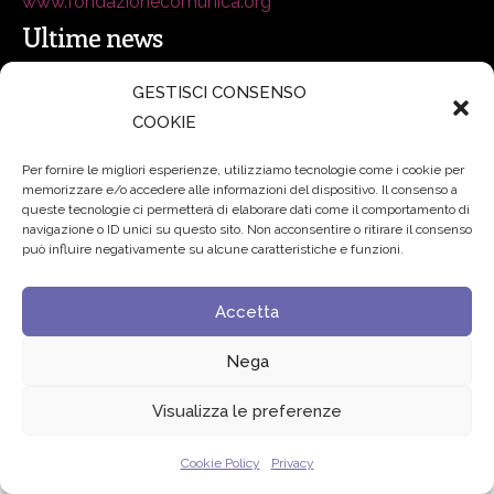
www.fondazionecomunica.org
Ultime news
GESTISCI CONSENSO
secsolutionforum 2026: è Bologna la nuova capitale
COOKIE
italiana della security
27 Luglio 2026
Per fornire le migliori esperienze, utilizziamo tecnologie come i cookie per
memorizzare e/o accedere alle informazioni del dispositivo. Il consenso a
Padre Benanti: «Intelligenza artificiale? Contro i nuovi
queste tecnologie ci permetterà di elaborare dati come il comportamento di
algoritmi del potere serve una governance condivisa»
navigazione o ID unici su questo sito. Non acconsentire o ritirare il consenso
può influire negativamente su alcune caratteristiche e funzioni.
21 Luglio 2026
Accetta
Edvance – Digital Education Hub Higher Education
15
Giugno 2026
Nega
Visualizza le preferenze
© 2024 Fondazione Comunica – All rights reserved
Privacy
Cookie Policy
Privacy