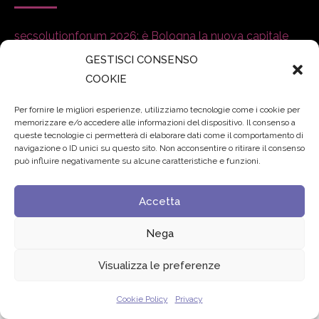
secsolutionforum 2026: è Bologna la nuova capitale
italiana della security
27 Luglio 2026
GESTISCI CONSENSO
COOKIE
Padre Benanti: «Intelligenza artificiale? Contro i nuovi
algoritmi del potere serve una governance condivisa»
Per fornire le migliori esperienze, utilizziamo tecnologie come i cookie per
memorizzare e/o accedere alle informazioni del dispositivo. Il consenso a
21 Luglio 2026
queste tecnologie ci permetterà di elaborare dati come il comportamento di
navigazione o ID unici su questo sito. Non acconsentire o ritirare il consenso
può influire negativamente su alcune caratteristiche e funzioni.
Edvance – Digital Education Hub Higher Education
15
Giugno 2026
Accetta
Nega
© 2024 Fondazione Comunica – All rights reserved
Privacy
Visualizza le preferenze
Cookie Policy
Privacy