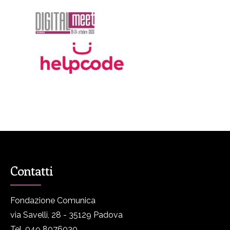
Contatti
Fondazione Comunica
via Savelli, 28 - 35129 Padova
Tel. 049 8076030