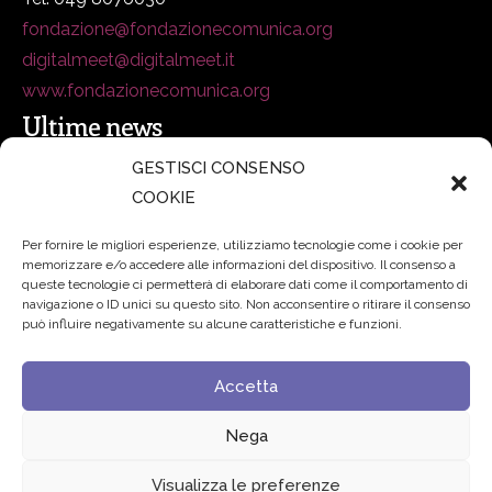
fondazione@fondazionecomunica.org
digitalmeet@digitalmeet.it
www.fondazionecomunica.org
Ultime news
GESTISCI CONSENSO
COOKIE
secsolutionforum 2026: è Bologna la nuova capitale
italiana della security
27 Luglio 2026
Per fornire le migliori esperienze, utilizziamo tecnologie come i cookie per
memorizzare e/o accedere alle informazioni del dispositivo. Il consenso a
Padre Benanti: «Intelligenza artificiale? Contro i nuovi
queste tecnologie ci permetterà di elaborare dati come il comportamento di
navigazione o ID unici su questo sito. Non acconsentire o ritirare il consenso
algoritmi del potere serve una governance condivisa»
può influire negativamente su alcune caratteristiche e funzioni.
21 Luglio 2026
Accetta
Edvance – Digital Education Hub Higher Education
15
Giugno 2026
Nega
Visualizza le preferenze