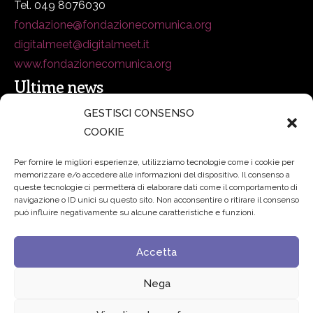
Tel. 049 8076030
fondazione@fondazionecomunica.org
digitalmeet@digitalmeet.it
www.fondazionecomunica.org
Ultime news
GESTISCI CONSENSO
COOKIE
secsolutionforum 2026: è Bologna la nuova capitale
italiana della security
27 Luglio 2026
Per fornire le migliori esperienze, utilizziamo tecnologie come i cookie per
memorizzare e/o accedere alle informazioni del dispositivo. Il consenso a
Padre Benanti: «Intelligenza artificiale? Contro i nuovi
queste tecnologie ci permetterà di elaborare dati come il comportamento di
navigazione o ID unici su questo sito. Non acconsentire o ritirare il consenso
algoritmi del potere serve una governance condivisa»
può influire negativamente su alcune caratteristiche e funzioni.
21 Luglio 2026
Accetta
Edvance – Digital Education Hub Higher Education
15
Giugno 2026
Nega