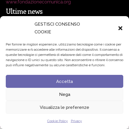
www.fondazionecomunica.org
Ultime news
GESTISCI CONSENSO
secsolutionforum 2026: è Bologna la nuova capitale
COOKIE
italiana della security
27 Luglio 2026
Per fornire le migliori esperienze, utilizziamo tecnologie come i cookie per
memorizzare e/o accedere alle informazioni del dispositivo. Il consenso a
Padre Benanti: «Intelligenza artificiale? Contro i nuovi
queste tecnologie ci permetterà di elaborare dati come il comportamento di
navigazione o ID unici su questo sito. Non acconsentire o ritirare il consenso
algoritmi del potere serve una governance condivisa»
può influire negativamente su alcune caratteristiche e funzioni.
21 Luglio 2026
Accetta
Edvance – Digital Education Hub Higher Education
15
Giugno 2026
Nega
Visualizza le preferenze
© 2024 Fondazione Comunica – All rights reserved
Privacy
Cookie Policy
Privacy