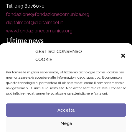
Tel. 049 8076030
fondazione@fondazionecomunica.org
digitalmeet@digitalmeet.it
www.fondazionecomunica.org
Ultime news
GESTISCI CONSENSO
COOKIE
secsolutionforum 2026: è Bologna la nuova capitale
italiana della security
27 Luglio 2026
Per fornire le migliori esperienze, utilizziamo tecnologie come i cookie per
memorizzare e/o accedere alle informazioni del dispositivo. Il consenso a
Padre Benanti: «Intelligenza artificiale? Contro i nuovi
queste tecnologie ci permetterà di elaborare dati come il comportamento di
navigazione o ID unici su questo sito. Non acconsentire o ritirare il consenso
algoritmi del potere serve una governance condivisa»
può influire negativamente su alcune caratteristiche e funzioni.
21 Luglio 2026
Accetta
Edvance – Digital Education Hub Higher Education
15
Giugno 2026
Nega