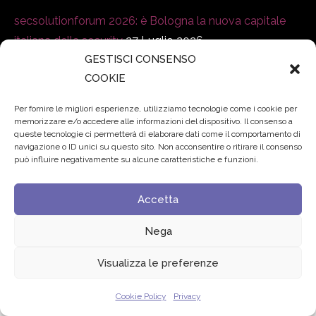
secsolutionforum 2026: è Bologna la nuova capitale
italiana della security
27 Luglio 2026
GESTISCI CONSENSO
Padre Benanti: «Intelligenza artificiale? Contro i nuovi
COOKIE
algoritmi del potere serve una governance condivisa»
Per fornire le migliori esperienze, utilizziamo tecnologie come i cookie per
21 Luglio 2026
memorizzare e/o accedere alle informazioni del dispositivo. Il consenso a
queste tecnologie ci permetterà di elaborare dati come il comportamento di
navigazione o ID unici su questo sito. Non acconsentire o ritirare il consenso
Edvance – Digital Education Hub Higher Education
15
può influire negativamente su alcune caratteristiche e funzioni.
Giugno 2026
Accetta
© 2024 Fondazione Comunica – All rights reserved
Nega
Privacy
Visualizza le preferenze
Cookie Policy
Privacy