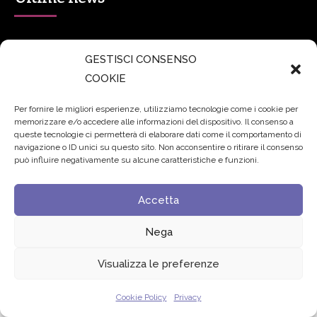
secsolutionforum 2026: è Bologna la nuova capitale
GESTISCI CONSENSO
italiana della security
27 Luglio 2026
COOKIE
Padre Benanti: «Intelligenza artificiale? Contro i nuovi
Per fornire le migliori esperienze, utilizziamo tecnologie come i cookie per
algoritmi del potere serve una governance condivisa»
memorizzare e/o accedere alle informazioni del dispositivo. Il consenso a
queste tecnologie ci permetterà di elaborare dati come il comportamento di
21 Luglio 2026
navigazione o ID unici su questo sito. Non acconsentire o ritirare il consenso
può influire negativamente su alcune caratteristiche e funzioni.
Edvance – Digital Education Hub Higher Education
15
Giugno 2026
Accetta
Nega
© 2024 Fondazione Comunica – All rights reserved
Visualizza le preferenze
Privacy
Cookie Policy
Privacy