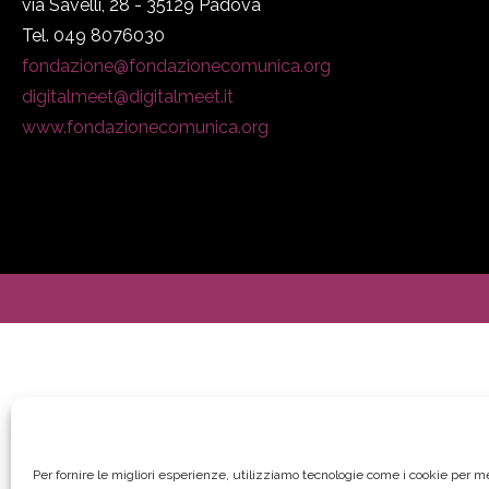
via Savelli, 28 - 35129 Padova
Tel. 049 8076030
fondazione@fondazionecomunica.org
digitalmeet@digitalmeet.it
www.fondazionecomunica.org
Per fornire le migliori esperienze, utilizziamo tecnologie come i cookie per 