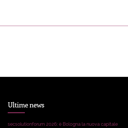
ress&Media
DM Story
Blog
Prop
Ultime news
secsolutionforum 2026: è Bologna la nuova capitale