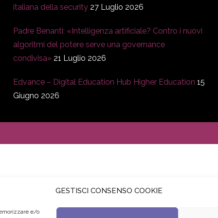
italiana della security
27 Luglio 2026
Padre Benanti: «Intelligenza artificiale? Contro i nuovi
algoritmi del potere serve una governance
condivisa»
21 Luglio 2026
Edvance – Digital Education Hub Higher Education
15
Giugno 2026
GESTISCI CONSENSO COOKIE
memorizzare e/o