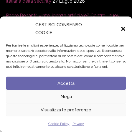
italiana della security
27 Luglio 2026
Padre Benanti: «Intelligenza artificiale? Contro i nuovi
algoritmi del potere serve una governance condivisa»
GESTISCI CONSENSO
21 Luglio 2026
COOKIE
Per fornire le migliori esperienze, utilizziamo tecnologie come i cookie per
Edvance – Digital Education Hub Higher Education
15
memorizzare e/o accedere alle informazioni del dispositivo. Il consenso a
Giugno 2026
queste tecnologie ci permetterà di elaborare dati come il comportamento di
navigazione o ID unici su questo sito. Non acconsentire o ritirare il consenso
può influire negativamente su alcune caratteristiche e funzioni.
© 2024 Fondazione Comunica – All rights reserved
Accetta
Privacy
Nega
Visualizza le preferenze
Cookie Policy
Privacy