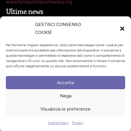
www.fondazionecomunica.org
Ultime news
GESTISCI CONSENSO
secsolutionforum 2026: è Bologna la nuova capitale
COOKIE
italiana della security
27 Luglio 2026
Per fornire le migliori esperienze, utilizziamo tecnologie come i cookie per
memorizzare e/o accedere alle informazioni del dispositivo. Il consenso a
Padre Benanti: «Intelligenza artificiale? Contro i nuovi
queste tecnologie ci permetterà di elaborare dati come il comportamento di
navigazione o ID unici su questo sito. Non acconsentire o ritirare il consenso
algoritmi del potere serve una governance condivisa»
può influire negativamente su alcune caratteristiche e funzioni.
21 Luglio 2026
Accetta
Edvance – Digital Education Hub Higher Education
15
Giugno 2026
Nega
Visualizza le preferenze
© 2024 Fondazione Comunica – All rights reserved
Privacy
Cookie Policy
Privacy