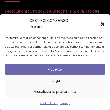
secsolutionforum 2026: è Bologna la nuova capitale
italiana della security
27 Luglio 2026
GESTISCI CONSENSO
COOKIE
Padre Benanti: «Intelligenza artificiale? Contro i nuovi
algoritmi del potere serve una governance condivisa»
Per fornire le migliori esperienze, utilizziamo tecnologie come i cookie per
memorizzare e/o accedere alle informazioni del dispositivo. Il consenso a
21 Luglio 2026
queste tecnologie ci permetterà di elaborare dati come il comportamento di
navigazione o ID unici su questo sito. Non acconsentire o ritirare il consenso
Edvance – Digital Education Hub Higher Education
15
può influire negativamente su alcune caratteristiche e funzioni.
Giugno 2026
Accetta
Nega
© 2024 Fondazione Comunica – All rights reserved
Privacy
Visualizza le preferenze
Cookie Policy
Privacy