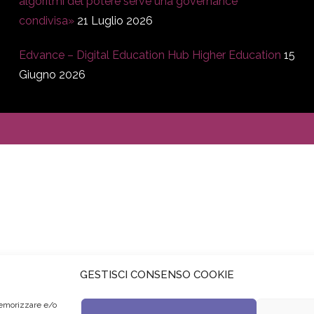
algoritmi del potere serve una governance
condivisa»
21 Luglio 2026
Edvance – Digital Education Hub Higher Education
15
Giugno 2026
GESTISCI CONSENSO COOKIE
memorizzare e/o