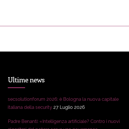
ress&Media
DM Story
Blog
Prop
Ultime news
secsolutionforum 2026: è Bologna la nuova capitale
italiana della security
27 Luglio 2026
Padre Benanti: «Intelligenza artificiale? Contro i nuovi