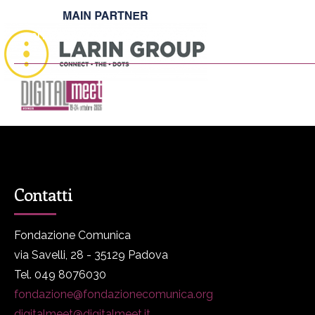
DIGITALmeet è un progetto promosso da Fondazione Comunica
DM
Programma
P
Contatti
Fondazione Comunica
via Savelli, 28 - 35129 Padova
Tel. 049 8076030
fondazione@fondazionecomunica.org
digitalmeet@digitalmeet.it