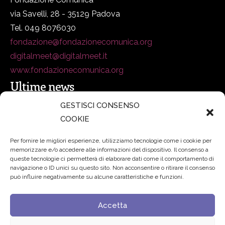
via Savelli, 28 - 35129 Padova
Tel. 049 8076030
fondazione@fondazionecomunica.org
digitalmeet@digitalmeet.it
www.fondazionecomunica.org
Ultime news
GESTISCI CONSENSO
COOKIE
secsolutionforum 2026: è Bologna la nuova capitale
italiana della security
27 Luglio 2026
Per fornire le migliori esperienze, utilizziamo tecnologie come i cookie per
memorizzare e/o accedere alle informazioni del dispositivo. Il consenso a
Padre Benanti: «Intelligenza artificiale? Contro i nuovi
queste tecnologie ci permetterà di elaborare dati come il comportamento di
navigazione o ID unici su questo sito. Non acconsentire o ritirare il consenso
algoritmi del potere serve una governance condivisa»
può influire negativamente su alcune caratteristiche e funzioni.
21 Luglio 2026
Accetta
Edvance – Digital Education Hub Higher Education
15