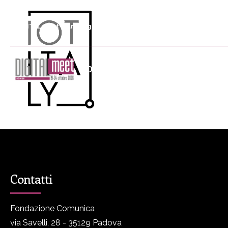
DIGITALmeet è un progetto promosso da Fondazione Comunica
DM
Programma
P
Contatti
Fondazione Comunica
via Savelli, 28 - 35129 Padova