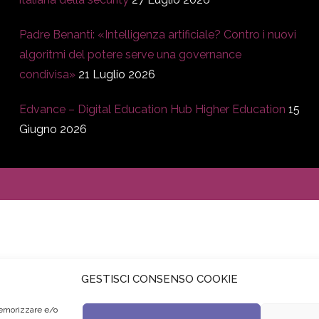
Padre Benanti: «Intelligenza artificiale? Contro i nuovi
algoritmi del potere serve una governance
condivisa»
21 Luglio 2026
Edvance – Digital Education Hub Higher Education
15
Giugno 2026
GESTISCI CONSENSO COOKIE
memorizzare e/o