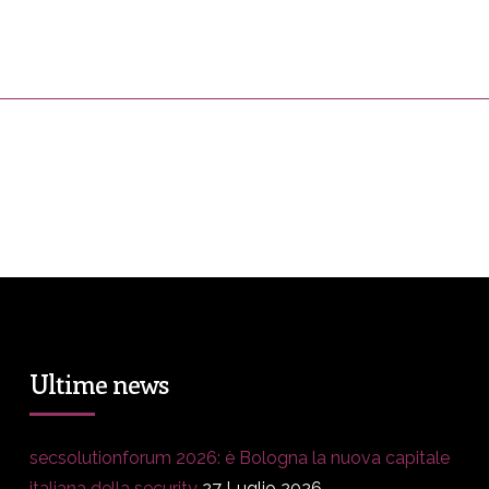
ress&Media
DM Story
Blog
Prop
Ultime news
secsolutionforum 2026: è Bologna la nuova capitale
italiana della security
27 Luglio 2026