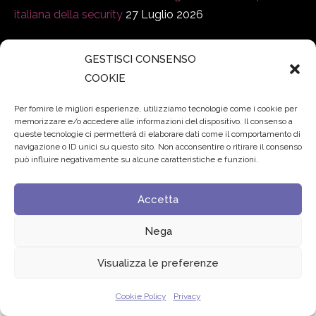
italiana della security
27 Luglio 2026
Padre Benanti: «Intelligenza artificiale? Contro i nuovi
GESTISCI CONSENSO
algoritmi del potere serve una governance condivisa»
COOKIE
21 Luglio 2026
Per fornire le migliori esperienze, utilizziamo tecnologie come i cookie per
memorizzare e/o accedere alle informazioni del dispositivo. Il consenso a
Edvance – Digital Education Hub Higher Education
15
queste tecnologie ci permetterà di elaborare dati come il comportamento di
Giugno 2026
navigazione o ID unici su questo sito. Non acconsentire o ritirare il consenso
può influire negativamente su alcune caratteristiche e funzioni.
© 2024 Fondazione Comunica – All rights reserved
Accetta
Privacy
Nega
Visualizza le preferenze
Cookie Policy
Privacy