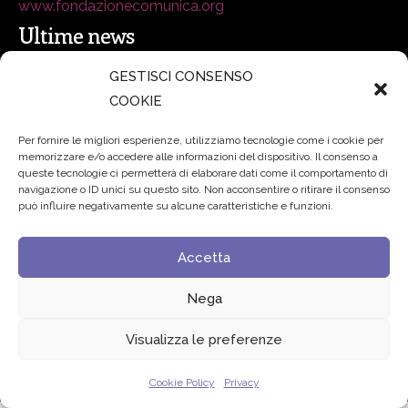
www.fondazionecomunica.org
Ultime news
GESTISCI CONSENSO
secsolutionforum 2026: è Bologna la nuova capitale
COOKIE
italiana della security
27 Luglio 2026
Per fornire le migliori esperienze, utilizziamo tecnologie come i cookie per
memorizzare e/o accedere alle informazioni del dispositivo. Il consenso a
Padre Benanti: «Intelligenza artificiale? Contro i nuovi
queste tecnologie ci permetterà di elaborare dati come il comportamento di
navigazione o ID unici su questo sito. Non acconsentire o ritirare il consenso
algoritmi del potere serve una governance condivisa»
può influire negativamente su alcune caratteristiche e funzioni.
21 Luglio 2026
Accetta
Edvance – Digital Education Hub Higher Education
15
Giugno 2026
Nega
Visualizza le preferenze
© 2024 Fondazione Comunica – All rights reserved
Privacy
Cookie Policy
Privacy