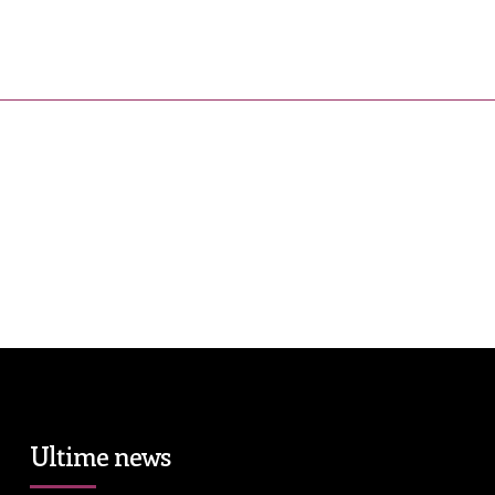
ress&Media
DM Story
Blog
Prop
Ultime news