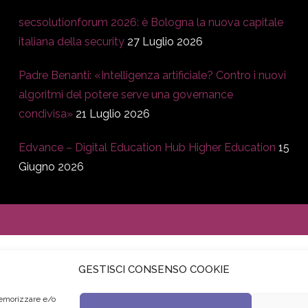
secsolutionforum 2026: è Bologna la nuova capitale
italiana della security
27 Luglio 2026
Padre Benanti: «Intelligenza artificiale? Contro i nuovi
algoritmi del potere serve una governance
condivisa»
21 Luglio 2026
Edvance – Digital Education Hub Higher Education
15
Giugno 2026
GESTISCI CONSENSO COOKIE
memorizzare e/o