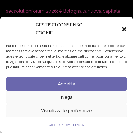
secsolutionforum 2026: è Bologna la nuova capitale
italiana della security
27 Luglio 2026
GESTISCI CONSENSO
COOKIE
Padre Benanti: «Intelligenza artificiale? Contro i nuovi
algoritmi del potere serve una governance condivisa»
Per fornire le migliori esperienze, utilizziamo tecnologie come i cookie per
21 Luglio 2026
memorizzare e/o accedere alle informazioni del dispositivo. Il consenso a
queste tecnologie ci permetterà di elaborare dati come il comportamento di
navigazione o ID unici su questo sito. Non acconsentire o ritirare il consenso
Edvance – Digital Education Hub Higher Education
15
può influire negativamente su alcune caratteristiche e funzioni.
Giugno 2026
Accetta
© 2024 Fondazione Comunica – All rights reserved
Nega
Privacy
Visualizza le preferenze
Cookie Policy
Privacy