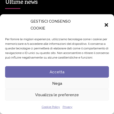
Ultime news
secsolutionforum 2026: è Bologna la nuova capitale
GESTISCI CONSENSO
italiana della security
27 Luglio 2026
COOKIE
Padre Benanti: «Intelligenza artificiale? Contro i nuovi
Per fornire le migliori esperienze, utilizziamo tecnologie come i cookie per
memorizzare e/o accedere alle informazioni del dispositivo. Il consenso a
algoritmi del potere serve una governance condivisa»
queste tecnologie ci permetterà di elaborare dati come il comportamento di
21 Luglio 2026
navigazione o ID unici su questo sito. Non acconsentire o ritirare il consenso
può influire negativamente su alcune caratteristiche e funzioni.
Edvance – Digital Education Hub Higher Education
15
Accetta
Giugno 2026
Nega
© 2024 Fondazione Comunica – All rights reserved
Visualizza le preferenze
Privacy
Cookie Policy
Privacy