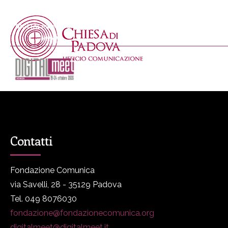
DIGITALmeet è un progetto promosso da Fondazione Comunica
DM
Programma
P
Contatti
Fondazione Comunica
via Savelli, 28 - 35129 Padova
Tel. 049 8076030
fondazione@fondazionecomunica.org
digitalmeet@digitalmeet.it