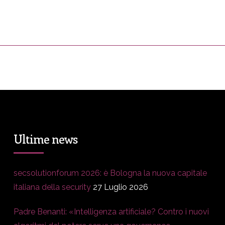
ress&Media
DM Story
Blog
Prop
Ultime news
secsolutionforum 2026: è Bologna la nuova capitale
italiana della security
27 Luglio 2026
Padre Benanti: «Intelligenza artificiale? Contro i nuovi