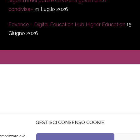
algoritmi del potere serve una governance
condivisa»
21 Luglio 2026
Edvance – Digital Education Hub Higher Education
15
Giugno 2026
GESTISCI CONSENSO COOKIE
memorizzare e/o