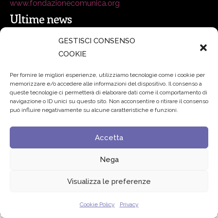
www.fondazionecomunica.org
Ultime news
GESTISCI CONSENSO
secsolutionforum 2026: è Bologna la nuova capitale
COOKIE
italiana della security
27 Luglio 2026
Per fornire le migliori esperienze, utilizziamo tecnologie come i cookie per
memorizzare e/o accedere alle informazioni del dispositivo. Il consenso a
Padre Benanti: «Intelligenza artificiale? Contro i nuovi
queste tecnologie ci permetterà di elaborare dati come il comportamento di
navigazione o ID unici su questo sito. Non acconsentire o ritirare il consenso
algoritmi del potere serve una governance condivisa»
può influire negativamente su alcune caratteristiche e funzioni.
21 Luglio 2026
Accetta
Edvance – Digital Education Hub Higher Education
15
Giugno 2026
Nega
Visualizza le preferenze
© 2024 Fondazione Comunica – All rights reserved
Privacy
Cookie Policy
Privacy