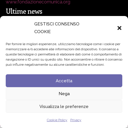
www.fondazionecomunica.org
Ultime news
GESTISCI CONSENSO
secsolutionforum 2026: è Bologna la nuova capitale
COOKIE
italiana della security
27 Luglio 2026
Per fornire le migliori esperienze, utilizziamo tecnologie come i cookie per
memorizzare e/o accedere alle informazioni del dispositivo. Il consenso a
Padre Benanti: «Intelligenza artificiale? Contro i nuovi
queste tecnologie ci permetterà di elaborare dati come il comportamento di
navigazione o ID unici su questo sito. Non acconsentire o ritirare il consenso
algoritmi del potere serve una governance condivisa»
può influire negativamente su alcune caratteristiche e funzioni.
21 Luglio 2026
Accetta
Edvance – Digital Education Hub Higher Education
15
Giugno 2026
Nega
Visualizza le preferenze
© 2024 Fondazione Comunica – All rights reserved
Privacy
Cookie Policy
Privacy