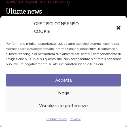
www.fondazionecomunica.org
Ultime news
GESTISCI CONSENSO
secsolutionforum 2026: è Bologna la nuova capitale
COOKIE
italiana della security
27 Luglio 2026
Per fornire le migliori esperienze, utilizziamo tecnologie come i cookie per
memorizzare e/o accedere alle informazioni del dispositivo. Il consenso a
Padre Benanti: «Intelligenza artificiale? Contro i nuovi
queste tecnologie ci permetterà di elaborare dati come il comportamento di
navigazione o ID unici su questo sito. Non acconsentire o ritirare il consenso
algoritmi del potere serve una governance condivisa»
può influire negativamente su alcune caratteristiche e funzioni.
21 Luglio 2026
Accetta
Edvance – Digital Education Hub Higher Education
15
Giugno 2026
Nega
Visualizza le preferenze
© 2024 Fondazione Comunica – All rights reserved
Privacy
Cookie Policy
Privacy