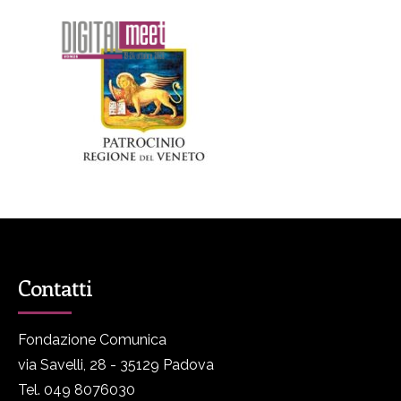
Contatti
Fondazione Comunica
via Savelli, 28 - 35129 Padova
Tel. 049 8076030