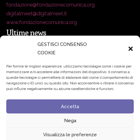
fondazione@fondazionecomunica.org
digitalmeet@digitalmeet.it
www.fondazionecomunica.org
Ultime news
GESTISCI CONSENSO
COOKIE
secsolutionforum 2026: è Bologna la nuova capitale
italiana della security
27 Luglio 2026
Per fornire le migliori esperienze, utilizziamo tecnologie come i cookie per
memorizzare e/o accedere alle informazioni del dispositivo. Il consenso a
Padre Benanti: «Intelligenza artificiale? Contro i nuovi
queste tecnologie ci permetterà di elaborare dati come il comportamento di
navigazione o ID unici su questo sito. Non acconsentire o ritirare il consenso
algoritmi del potere serve una governance condivisa»
può influire negativamente su alcune caratteristiche e funzioni.
21 Luglio 2026
Accetta
Edvance – Digital Education Hub Higher Education
15
Giugno 2026
Nega
Visualizza le preferenze