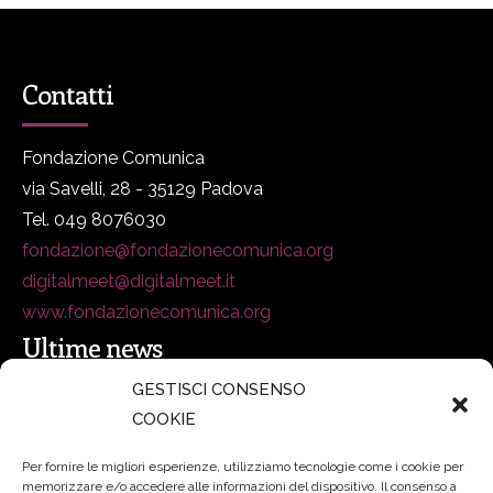
Contatti
Fondazione Comunica
via Savelli, 28 - 35129 Padova
Tel. 049 8076030
fondazione@fondazionecomunica.org
digitalmeet@digitalmeet.it
www.fondazionecomunica.org
Ultime news
GESTISCI CONSENSO
COOKIE
secsolutionforum 2026: è Bologna la nuova capitale
italiana della security
27 Luglio 2026
Per fornire le migliori esperienze, utilizziamo tecnologie come i cookie per
memorizzare e/o accedere alle informazioni del dispositivo. Il consenso a