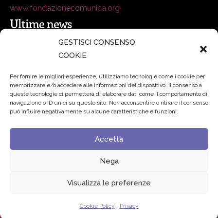
www.fondazionecomunica.org
Ultime news
GESTISCI CONSENSO
COOKIE
secsolutionforum 2026: è Bologna la nuova capitale
italiana della security
27 Luglio 2026
Per fornire le migliori esperienze, utilizziamo tecnologie come i cookie per
memorizzare e/o accedere alle informazioni del dispositivo. Il consenso a
Padre Benanti: «Intelligenza artificiale? Contro i nuovi
queste tecnologie ci permetterà di elaborare dati come il comportamento di
navigazione o ID unici su questo sito. Non acconsentire o ritirare il consenso
algoritmi del potere serve una governance condivisa»
può influire negativamente su alcune caratteristiche e funzioni.
21 Luglio 2026
Accetta
Edvance – Digital Education Hub Higher Education
15
Giugno 2026
Nega
Visualizza le preferenze
© 2024 Fondazione Comunica – All rights reserved
Cookie Policy
Privacy
Privacy