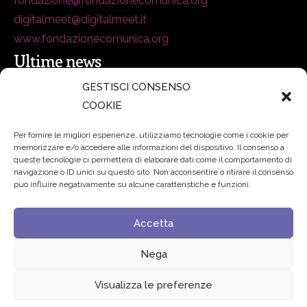
fondazione@fondazionecomunica.org
digitalmeet@digitalmeet.it
www.fondazionecomunica.org
Ultime news
GESTISCI CONSENSO
COOKIE
secsolutionforum 2026: è Bologna la nuova capitale
italiana della security
27 Luglio 2026
Per fornire le migliori esperienze, utilizziamo tecnologie come i cookie per
memorizzare e/o accedere alle informazioni del dispositivo. Il consenso a
Padre Benanti: «Intelligenza artificiale? Contro i nuovi
queste tecnologie ci permetterà di elaborare dati come il comportamento di
navigazione o ID unici su questo sito. Non acconsentire o ritirare il consenso
algoritmi del potere serve una governance condivisa»
può influire negativamente su alcune caratteristiche e funzioni.
21 Luglio 2026
Accetta
Edvance – Digital Education Hub Higher Education
15
Giugno 2026
Nega
Visualizza le preferenze
© 2024 Fondazione Comunica – All rights reserved