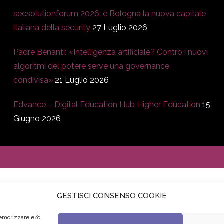
secsolutionforum 2026: è Bologna la nuova capitale
italiana della security
27 Luglio 2026
Padre Benanti: «Intelligenza artificiale? Contro i nuovi
algoritmi del potere serve una governance
condivisa»
21 Luglio 2026
Edvance – Digital Education Hub Higher Education
15
Giugno 2026
GESTISCI CONSENSO COOKIE
memorizzare e/o