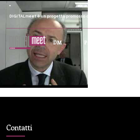
DIGITALmeet è un progetto promosso da Fondazione Comunica
DM
Programma
P
Contatti