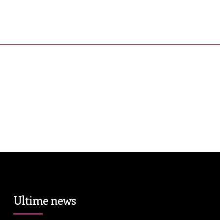
ress&Media
DM Story
Blog
Prop
Ultime news