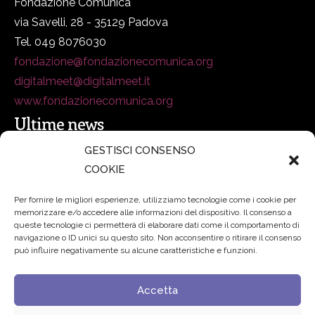
Fondazione Comunica
via Savelli, 28 - 35129 Padova
Tel. 049 8076030
fondazione@fondazionecomunica.org
digitalmeet@digitalmeet.it
www.fondazionecomunica.org
Ultime news
GESTISCI CONSENSO
COOKIE
secsolutionforum 2026: è Bologna la nuova capitale
italiana della security
27 Luglio 2026
Per fornire le migliori esperienze, utilizziamo tecnologie come i cookie per
memorizzare e/o accedere alle informazioni del dispositivo. Il consenso a
Padre Benanti: «Intelligenza artificiale? Contro i nuovi
queste tecnologie ci permetterà di elaborare dati come il comportamento di
navigazione o ID unici su questo sito. Non acconsentire o ritirare il consenso
algoritmi del potere serve una governance condivisa»
può influire negativamente su alcune caratteristiche e funzioni.
21 Luglio 2026
Accetta
Edvance – Digital Education Hub Higher Education
15