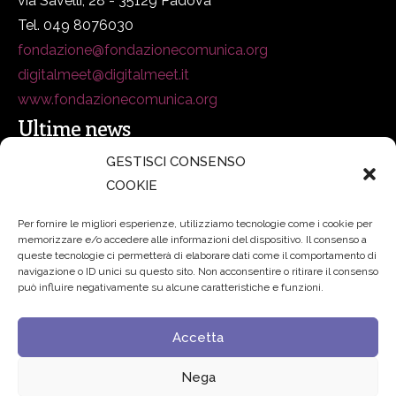
via Savelli, 28 - 35129 Padova
Tel. 049 8076030
fondazione@fondazionecomunica.org
digitalmeet@digitalmeet.it
www.fondazionecomunica.org
Ultime news
GESTISCI CONSENSO
COOKIE
secsolutionforum 2026: è Bologna la nuova capitale
italiana della security
27 Luglio 2026
Per fornire le migliori esperienze, utilizziamo tecnologie come i cookie per
memorizzare e/o accedere alle informazioni del dispositivo. Il consenso a
Padre Benanti: «Intelligenza artificiale? Contro i nuovi
queste tecnologie ci permetterà di elaborare dati come il comportamento di
navigazione o ID unici su questo sito. Non acconsentire o ritirare il consenso
algoritmi del potere serve una governance condivisa»
può influire negativamente su alcune caratteristiche e funzioni.
21 Luglio 2026
Accetta
Edvance – Digital Education Hub Higher Education
15
Giugno 2026
Nega