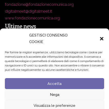
fondazione@fondazionecomunica.org
digitalmeet@digitalmeet.it
www.fondazionecomunica.org
Ultime news
GESTISCI CONSENSO
COOKIE
secsolutionforum 2026: è Bologna la nuova capitale
italiana della security
27 Luglio 2026
Per fornire le migliori esperienze, utilizziamo tecnologie come i cookie per
memorizzare e/o accedere alle informazioni del dispositivo. Il consenso a
Padre Benanti: «Intelligenza artificiale? Contro i nuovi
queste tecnologie ci permetterà di elaborare dati come il comportamento di
navigazione o ID unici su questo sito. Non acconsentire o ritirare il consenso
algoritmi del potere serve una governance condivisa»
può influire negativamente su alcune caratteristiche e funzioni.
21 Luglio 2026
Accetta
Edvance – Digital Education Hub Higher Education
15
Giugno 2026
Nega
Visualizza le preferenze