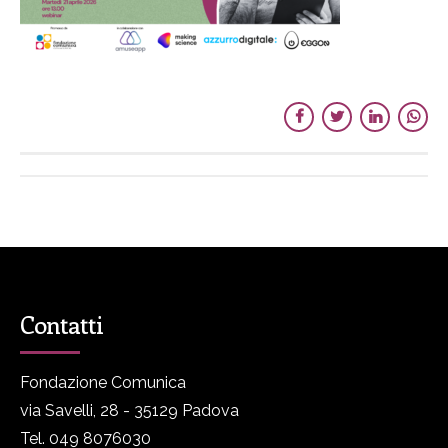
Contatti
Fondazione Comunica
via Savelli, 28 - 35129 Padova
Tel. 049 8076030