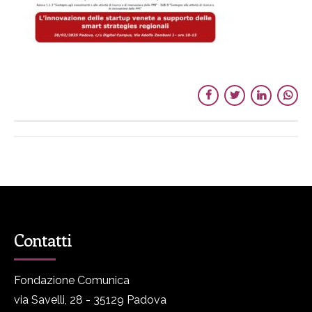
Contatti
Fondazione Comunica
via Savelli, 28 - 35129 Padova