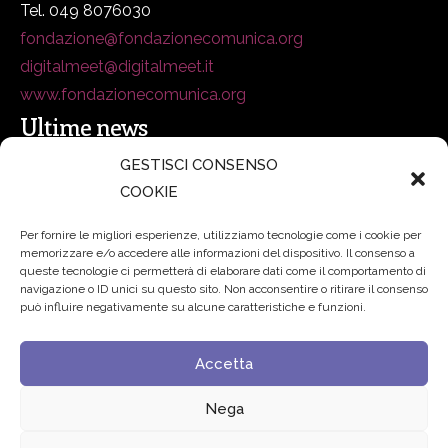
Tel. 049 8076030
fondazione@fondazionecomunica.org
digitalmeet@digitalmeet.it
www.fondazionecomunica.org
Ultime news
GESTISCI CONSENSO
COOKIE
secsolutionforum 2026: è Bologna la nuova capitale
italiana della security
27 Luglio 2026
Per fornire le migliori esperienze, utilizziamo tecnologie come i cookie per
memorizzare e/o accedere alle informazioni del dispositivo. Il consenso a
Padre Benanti: «Intelligenza artificiale? Contro i nuovi
queste tecnologie ci permetterà di elaborare dati come il comportamento di
navigazione o ID unici su questo sito. Non acconsentire o ritirare il consenso
algoritmi del potere serve una governance condivisa»
può influire negativamente su alcune caratteristiche e funzioni.
21 Luglio 2026
Accetta
Edvance – Digital Education Hub Higher Education
15
Giugno 2026
Nega